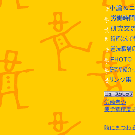
労働者の
疲労蓄積度
時にまつわ