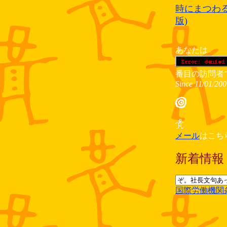
時にまつわ
版)
あなたは
番目の訪問者
Since 11/01/20
メール
はこち
新着情報
国際労働機関