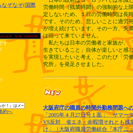
日本の政府はヨーロッパでは常識と
るなぞなぞ(国際
労働時間（残業時間）の強制的な上
定しないため、１日の労働時間は長
です。そのため、悲しいことに過労
が増え続けています。その一方、失
は回って来ていません。
私たちは日本の労働者と家族が、「
です
01
生きていること」自体が楽しいと感
を実現したいと考え、このたび「労
究所」を発足させました。
ら
大阪府庁の職員の時間外勤務問題へ
条約へ
「2005年４月27日号１面： サマー
VS反対 省エネ・余暇増それとも残
け」（大阪府職員労働組合『本庁ニ