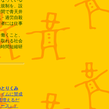
なっている
限規制を、設
時間で青天井
死・過労自殺
業者には仕事
働くこと、
じ取れる社会
働時間短縮研
のとりくみ
タイムに賛成
業増えるだ
ュース』）