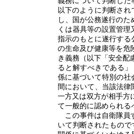
義務について判断した
以下のように判断され
し、国が公務遂行のた
くは器具等の設置管理
指示のもとに遂行する
の生命及び健康等を危
き義務（以下「安全配
ると解すべきである」
係に基づいて特別の社
間において、当該法律
一方又は双方が相手方
て一般的に認められる
この事件は自衛隊員す
いて判断されたもので