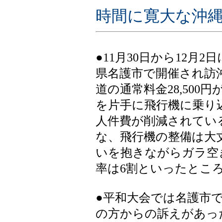
時間に寛大な沖
●11月30日から12月2
県名護市で開催され訪
道の通常料金28,500円
を片手に飛行機に乗り
人件費が削減されてい
な、飛行機の整備は大
いを抱きながらガラ空
率は6割といったところ
●平和大会では名護市
の方からの訴えがあっ