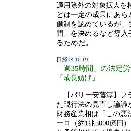
適用除外の対象拡大を
どは一定の成果にあら
働制を認めているが、
間」を決めるなど導入
るためだ。
日経03.10.19.
「週35時間」の法定
「成長妨げ」
【パリー安藤淳】フラ
た現行法の見直し論議
財務産業相は「この悪法
ーロ（約1兆3000億