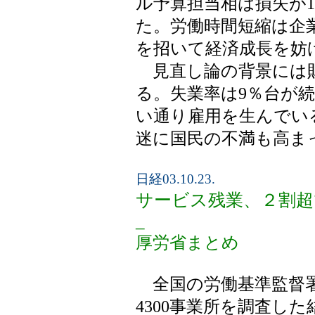
ル予算担当相は損失が1
た。労働時間短縮は企
を招いて経済成長を妨
見直し論の背景には財
る。失業率は9％台が
い通り雇用を生んでい
迷に国民の不満も高ま
日経03.10.23.
サービス残業、２割超
_
厚労省まとめ
全国の労働基準監督署
4300事業所を調査し