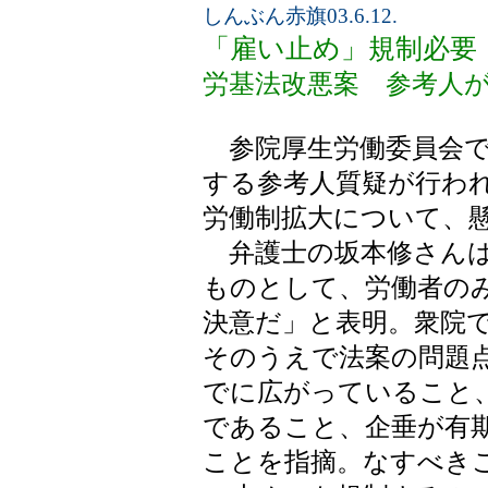
しんぶん赤旗03.6.12.
「雇い止め」規制必要
労基法改悪案 参考人
参院厚生労働委員会で
する参考人質疑が行わ
労働制拡大について、
弁護士の坂本修さんは
ものとして、労働者の
決意だ」と表明。衆院
そのうえで法案の問題
でに広がっていること
であること、企垂が有
ことを指摘。なすべき