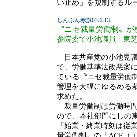
い止め」を規制するル
しんぶん赤旗03.6.13.
〝ニセ裁量労働制〟が
参院委で小池議員 東
日本共産党の小池晃議
で、労働基準法改悪案
ている〝ニセ裁量労働
管理を大幅にゆるめる
求めた。
裁量労働制は労働時間
ので、本社部門にしの
「始業・終業時刻は従
量労働制〟の「ACE（