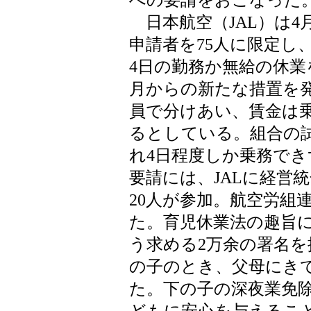
への要請をおこなった
日本航空（JAL）は4
申請者を75人に限定し
4日の勤務か無給の休業
月からの新たな措置を発
員で分けあい、賃金は
るとしている。組合の試
れ4日程度しか乗務でき
要請には、JALに経営
20人が参加。航空労組
た。育児休業法の趣旨
う求める2万余の署名を
の子のとき、父母にき
た。下の子の深夜業免