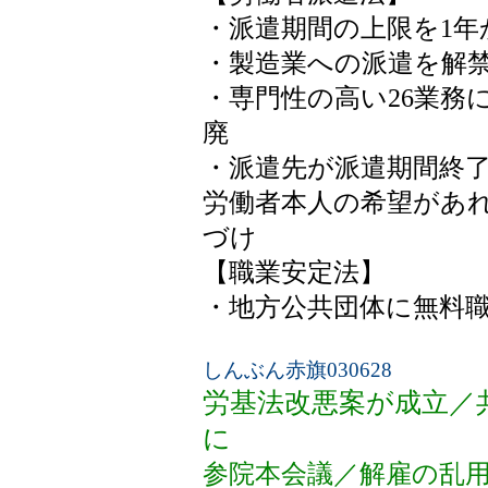
・派遣期間の上限を1年
・製造業への派遣を解
・専門性の高い26業務
廃
・派遣先が派遣期間終
労働者本人の希望があ
づけ
【職業安定法】
・地方公共団体に無料
しんぶん赤旗030628
労基法改悪案が成立／
に
参院本会議／解雇の乱