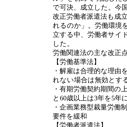
で可決、成立した。今
改正労働者派遣法も成
れるのか」。労働環境
立する中、労働者サイ
した。
労働関連法の主な改正
【労働基準法】
・解雇は合理的な理由
れない場合は無効とす
・有期労働契約期間の上
と60歳以上は3年を5年
・企画業務型裁量労働
要件を緩和
【労働者派遣法】