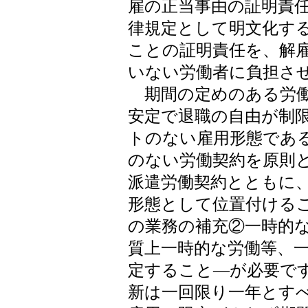
雇の正当事由の証明責
律規定として明文化す
ことの証明責任を、解
いない労働者に負担さ
期間の定めのある労働
安定で退職の自由が制
トのない雇用形態であ
のない労働契約を原則
派遣労働契約とともに
形態として位置付ける
の業務の補充②一時的
質上一時的な労働等、
定すること―が必要で
新は一回限り一年とす