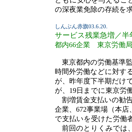
どもに安心を与えるこ
の深夜業免除の存続を
しんぶん赤旗03.6.20.
サービス残業急増／半
都内66企業 東京労働
東京都内の労働基準監
時間外労働などに対す
が、昨年度下半期だけで2
が、19日までに東京労
割増賃金支払いの勧告
企業、672事業場（本
で支払いを受けた労働者数
前回のとりくみでは、0