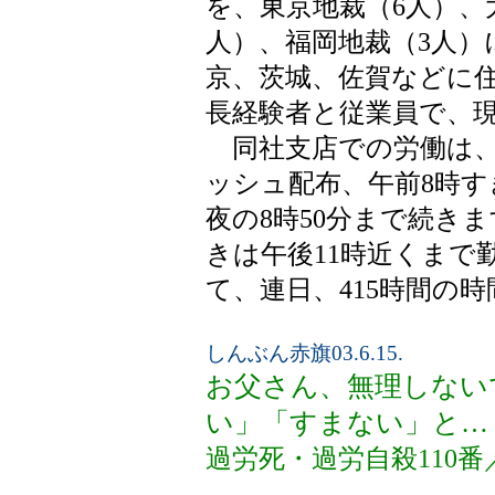
を、東京地裁（6人）、
人）、福岡地裁（3人）
京、茨城、佐賀などに住
長経験者と従業員で、
同社支店での労働は、
ッシュ配布、午前8時
夜の8時50分まで続き
きは午後11時近くまで
て、連日、415時間の
しんぶん赤旗03.6.15.
お父さん、無理しない
い」「すまない」と…
過労死・過労自殺110