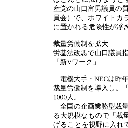
産党の山口富男議員の質
員会）で、ホワイトカ
に置かれる危険性が浮
裁量労働制を拡大
労基法改悪で山口議員
「新Vワーク」
電機大手・NECは昨
裁量労働制を導入し。
1000人。
全国の企画業務型裁量労
る大規模なもので「裁
げることを視野に入れ