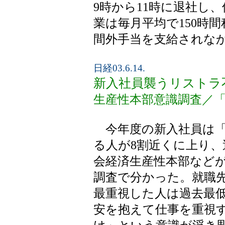
9時から11時に退社し
業は毎月平均で150時
間外手当を支給されな
日経03.6.14.
新入社員襲うリストラ
生産性本部意識調査／
今年度の新入社員は「
る人が8割近くに上り、
会経済生産性本部など
調査で分かった。就職
最重視した人は過去最
安を抱えて仕事を重視