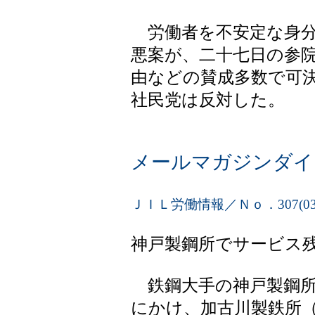
労働者を不安定な身分
悪案が、二十七日の参
由などの賛成多数で可
社民党は反対した。
メールマガジンダイ
ＪＩＬ労働情報／Ｎｏ．307(03.6
神戸製鋼所でサービス
鉄鋼大手の神戸製鋼所（
にかけ、加古川製鉄所（