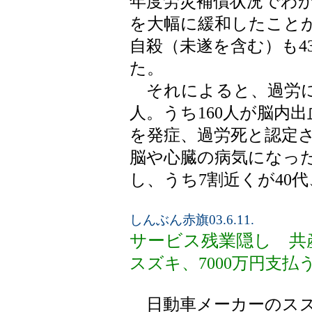
年度労災補償状況でわ
を大幅に緩和したこと
自殺（未遂を含む）も4
た。
それによると、過労に
人。うち160人が脳内
を発症、過労死と認定
脳や心臓の病気になった
し、うち7割近くが40代
しんぶん赤旗03.6.11.
サービス残業隠し 共
スズキ、7000万円支払
日動車メーカーのスズ