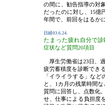
の間に、勧告指導の対象と
だったのに対し、15億
年間で、前回をはるか
日経03.6.24.
たまった疲れ自分で診
症状など質問20項目
厚生労働省は23日、
疲労蓄積度を診断でき
「イライラする」などの
と、1カ月の残業時間な
質問に回答し、点数化
せ、仕事による負担度