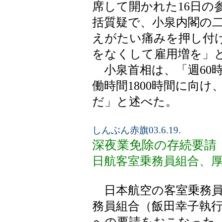
席して開かれた16日の
括質疑で、小泉内閣の
えがたい痛みを押し付
をなくして雇用増を」
小泉首相は、「週60
働時間1800時間に向
だ」と述べた。
しんぶん赤旗03.6.19.
深夜業免除の存続要請
日航客室乗務員組合、
日本航空の客室乗務員
務員組合（飯田幸子執行