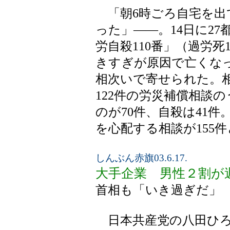
「朝6時ごろ自宅を出
った」――。14日に2
労自殺110番」（過労死
きすぎが原因で亡くな
相次いで寄せられた。相
122件の労災補償相談
のが70件、自殺は41
を心配する相談が155
しんぶん赤旗03.6.17.
大手企業 男性２割が週
首相も「いき過ぎだ」
日本共産党の八田ひろ