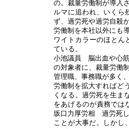
の。裁量労働制が導入
ルマに追われ、いくら
ず、過労死や過労自殺
労働制を本社以外にも
ワイトカラーのほとん
ている。
小池議員 脳出血や心
の対象者に、裁量労働
管理職、事務職が多く
労働制を拡大すればど
くなる。過労死を生ま
をあげるのが責務では
坂口力厚労相 過労死
ことが大事だ。しかし