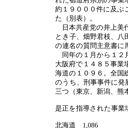
れた都道府県別の事業
約１９０００件に及ぶ
た（別表）。
日本共産党の井上美代
とき子、畑野君枝、八
の連名の質問主意書に
同年の１月から１２
大阪府で１４８５事業
海道の１０９６。全国
のうち、刑事事件に発
三つ（東京、新潟、熊
是正を指導された事業
北海道 1,086