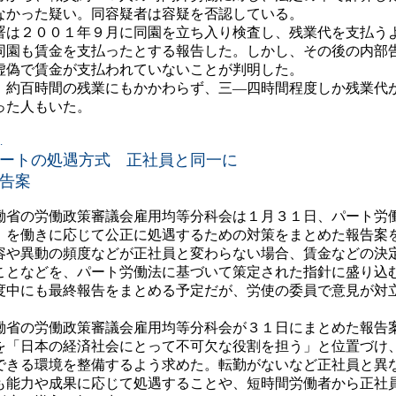
なかった疑い。同容疑者は容疑を否認している。
は２００１年９月に同園を立ち入り検査し、残業代を支払う
同園も賃金を支払ったとする報告した。しかし、その後の内部
虚偽で賃金が支払われていないことが判明した。
約百時間の残業にもかかわらず、三―四時間程度しか残業代
った人もいた。
.
ートの処遇方式 正社員と同一に
告案
省の労働政策審議会雇用均等分科会は１月３１日、パート労
）を働きに応じて公正に処遇するための対策をまとめた報告案
容や異動の頻度などが正社員と変わらない場合、賃金などの決
ことなどを、パート労働法に基づいて策定された指針に盛り込
度中にも最終報告をまとめる予定だが、労使の委員で意見が対
省の労働政策審議会雇用均等分科会が３１日にまとめた報告
を「日本の経済社会にとって不可欠な役割を担う」と位置づけ
できる環境を整備するよう求めた。転勤がないなど正社員と異
も能力や成果に応じて処遇することや、短時間労働者から正社