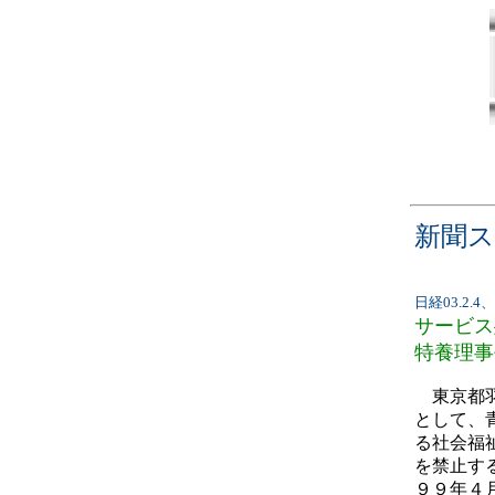
新聞
日経03.2.4
サービス
特養理事
東京都羽
として、
る社会福
を禁止す
９９年４