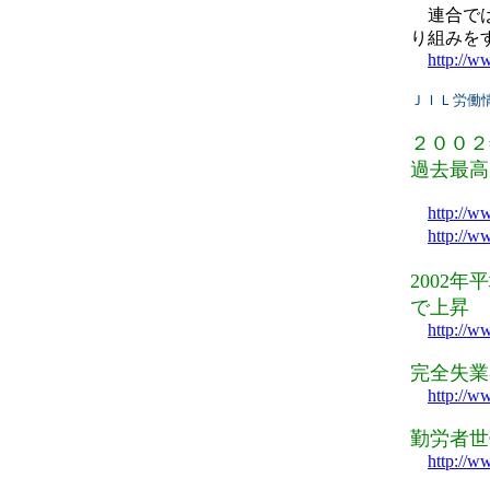
連合では
り組みを
http://w
ＪＩＬ労働情報／
２００２
過去最高
http://w
http://w
2002
で上昇
http://w
完全失業
http://w
勤労者世
http://w