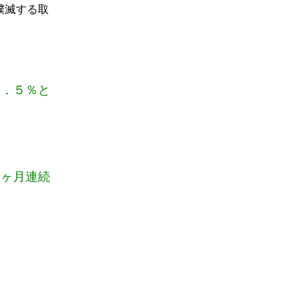
撲滅する取
５．５％と
４ヶ月連続