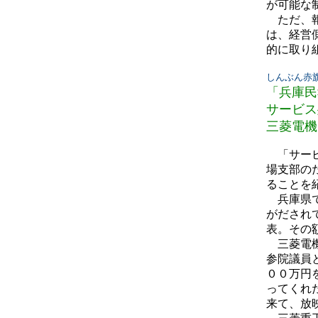
が可能な
ただ、報
は、経営
的に取り
しんぶん赤旗 0
「兵庫民
サービス
三菱電機
「サービ
場支部の
ることを
兵庫県で
がだされ
表。その
三菱電機
参院議員
００万円
ってくれ
来て、放