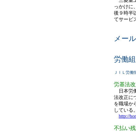
三菱重工
っかけに
後９時半
てサービ
メー
労働組
ＪＩＬ労働情報／
労基法改
日本労働
法改正に
を職場か
している
http://h
不払い残