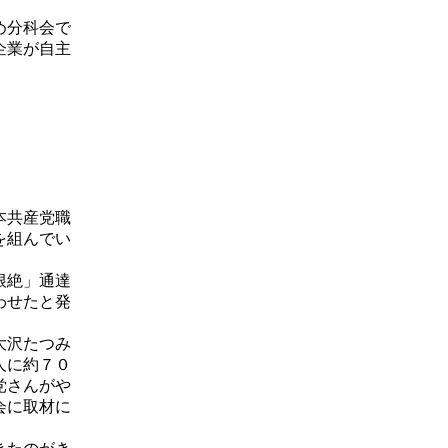
め分科会で
企業が自主
本共産党職
を組んでい
根絶」通達
わせたと発
大沢たつみ
人に約７０
党さんがや
会に取材に