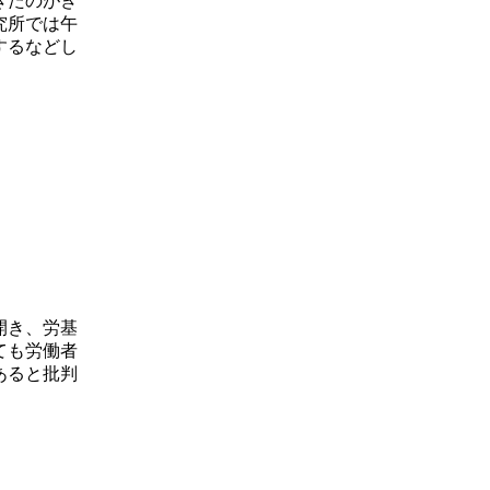
きたのがき
究所では午
するなどし
開き、労基
ても労働者
あると批判