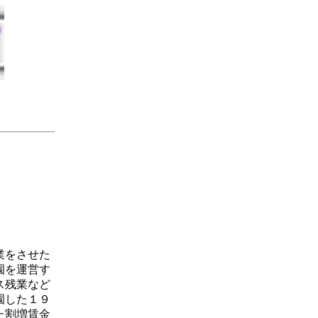
業をさせた
園を運営す
ス残業など
園した１９
た割増賃金