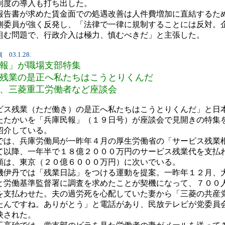
制度の導入も打ち出した。
告書が求めた賃金面での処遇改善は人件費増加に直結するた
側委員が強く反発し、「法律で一律に規制することには反対。
組む問題で、行政介入は極力、慎むべきだ」と主張した。
3.1.28.
報」が職場支部特集
残業の是正へ私たちはこうとりくんだ
、三菱重工労働者など座談会
ス残業（ただ働き）の是正へ私たちはこうとりくんだ」と日
たたかいを「兵庫民報」（１９日号）が座談会で見開きの特集
紹介している。
は、兵庫労働局が一昨年４月の厚生労働省の「サービス残業
て以降、一年半で１８億２０００万円のサービス残業代を支払
額は、東京（２０億６０００万円）に次いでいる。
伊丹では「残業日誌」をつける運動を提案。一昨年１２月、
と労働基準監督署に調査を求めたことが契機になって、７００
を支払わせた。夫の過労死を心配していた妻から「三菱の共産
たんですね。ありがとう」と電話があり、民放テレビが党委員
映された。