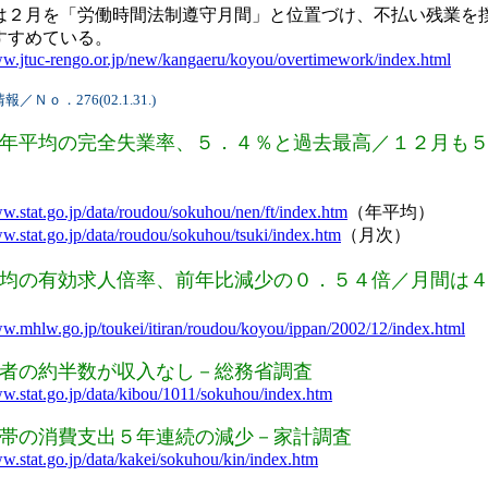
２月を「労働時間法制遵守月間」と位置づけ、不払い残業を
すすめている。
ww.jtuc-rengo.or.jp/new/kangaeru/koyou/overtimework/index.html
Ｎｏ．276(02.1.31.)
年平均の完全失業率、５．４％と過去最高／１２月も
ww.stat.go.jp/data/roudou/sokuhou/nen/ft/index.htm
（年平均）
ww.stat.go.jp/data/roudou/sokuhou/tsuki/index.htm
（月次）
年平均の有効求人倍率、前年比減少の０．５４倍／月間は
ww.mhlw.go.jp/toukei/itiran/roudou/koyou/ippan/2002/12/index.html
者の約半数が収入なし－総務省調査
ww.stat.go.jp/data/kibou/1011/sokuhou/index.htm
帯の消費支出５年連続の減少－家計調査
ww.stat.go.jp/data/kakei/sokuhou/kin/index.htm