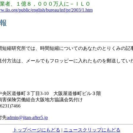
業者、１億８，０００万人に－ＩＬＯ
ww.ilo.org/public/english/bureau/inf/pr/2003/1.htm
報
短縮研究所では、時間短縮についてのあなたのとりくみの記
。
付方法は、メールでもフロッピーに入れたものを郵送してい
。
央区道修町３丁目3-10 大阪屋道修町ビル３階
害保険労働組合大阪地方協議会気付け
231)7466
付先
admin@jitan-after5.jp
トップページにもどる
|
ニュースクリップにもどる