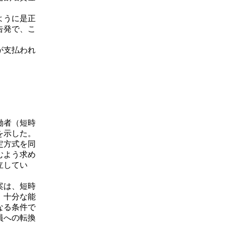
ように是正
告発で、こ
が支払われ
働者（短時
を示した。
定方式を同
むよう求め
立してい
案は、短時
、十分な能
なる条件で
員への転換