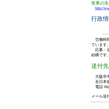
世界の失
http://w
行政情
労働時間
ています
応募・送
結構です
送付先
大阪市中
全日本損
電話 06(6
メール送