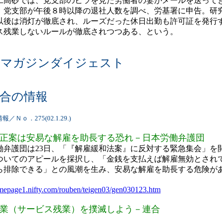
高砂では、党支部のビラを見た労働者の妻がメールを送って
、党支部が午後８時以降の退社人数を調べ、労基署に申告。研
以後は消灯が徹底され、ルーズだった休日出勤も許可証を発行
ス残業しないルールが徹底されつつある、という。
ルマガジンダイジェスト
合の情報
Ｎｏ．275(02.1.29.)
正案は安易な解雇を助長する恐れ－日本労働弁護団
弁護団は23日、「『解雇緩和法案』に反対する緊急集会」を
ついてのアピールを採択し、「金銭を支払えば解雇無効とされ
ら排除できる」との風潮を生み、安易な解雇を助長する危険が
。
omepage1.nifty.com/rouben/teigen03/gen030123.htm
業（サービス残業）を撲滅しよう－連合