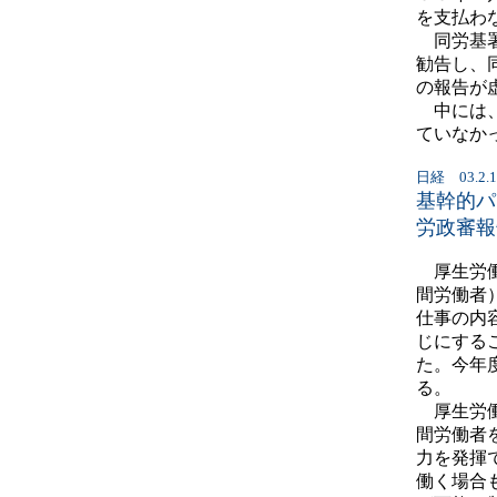
を支払わ
同労基署
勧告し、
の報告が
中には、
ていなか
日経 03.2.1
基幹的パ
労政審報
厚生労働
間労働者
仕事の内
じにする
た。今年
る。
厚生労働
間労働者
力を発揮
働く場合