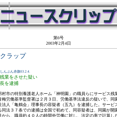
第6号
2003年2月4日
スクラップ
、しんぶん赤旗03.2.4.
残業をさせた疑い
長を逮捕
村市の特別養護老人ホーム「神明園」の職員らにサービス残
青梅労働基準監督署は２月３日、労働基準法違反の疑いで、同
祉法人「亀鶴会」理事長の容疑者（五九）を逮捕した。サービ
る同法３７条での逮捕は全国で初めて。同容疑者は、同園が開
月から、職員約４０人の時間外労働に対し、法定の率で計算し